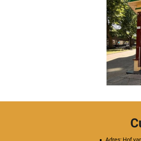
C
Adres: Hof va