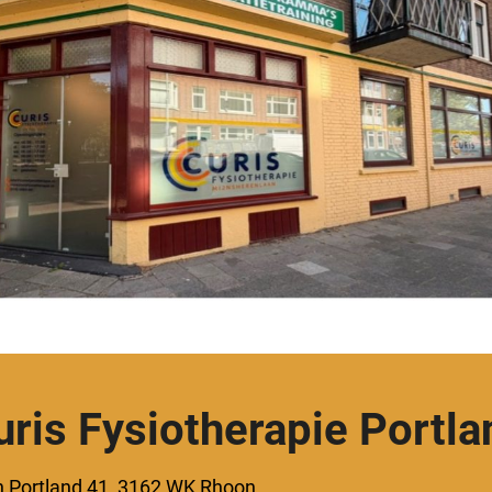
uris Fysiotherapie Portla
n Portland 41, 3162 WK Rhoon