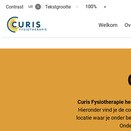
100%
Contrast
Tekstgrootte
Tekst
Tekst
-
+
Uit
verkleinen
vergroten
Hoofd
met
met
Welkom
Ov
10%
10%
menu
Curis Fysiotherapie he
Hieronder vind je de 
locatie waar je onder b
Onde