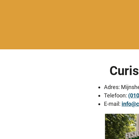
Curis
Adres: Mijnsh
Telefoon:
(01
E-mail:
info@c