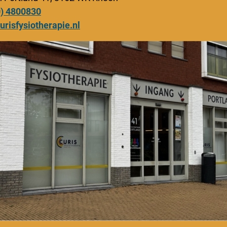
0) 4800830
urisfysiotherapie.nl