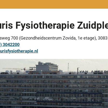
ris Fysiotherapie Zuidpl
lsweg 700 (Gezondheidscentrum Zovida, 1e etage), 308
0) 3042200
urisfysiotherapie.nl