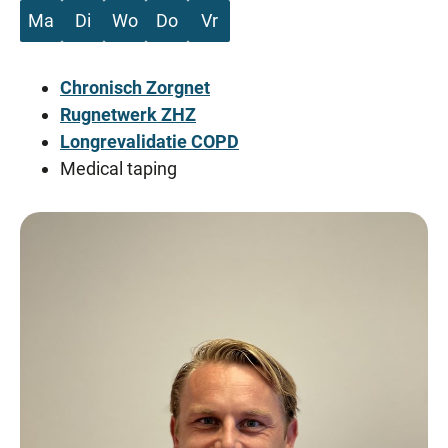
Ma
Di
Wo
Do
Vr
Chronisch Zorgnet
Rugnetwerk ZHZ
Longrevalidatie COPD
Medical taping