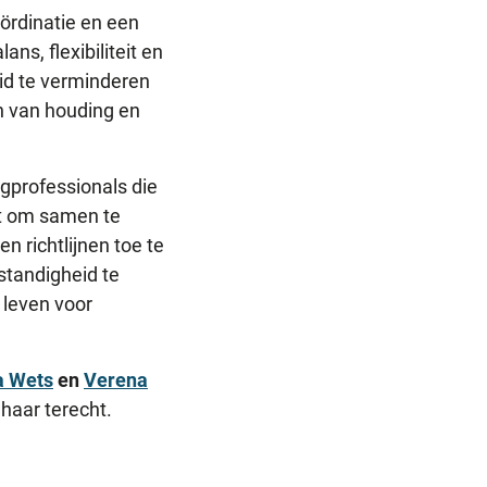
ördinatie en een
ns, flexibiliteit en
eid te verminderen
n van houding en
rgprofessionals die
aat om samen te
 richtlijnen toe te
standigheid te
 leven voor
a Wets
en
Verena
 haar terecht.