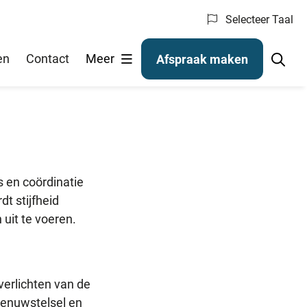
Selecteer Taal
en
Contact
Meer
Afspraak maken
s en coördinatie
t stijfheid
 uit te voeren.
verlichten van de
zenuwstelsel en