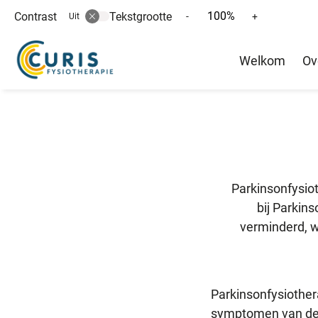
100%
Contrast
Tekstgrootte
Tekst
Tekst
-
+
Uit
verkleinen
vergroten
Hoofd
met
met
Welkom
Ov
10%
10%
menu
Parkinsonfysiot
bij Parkin
verminderd, wa
Parkinsonfysiothera
symptomen van de 