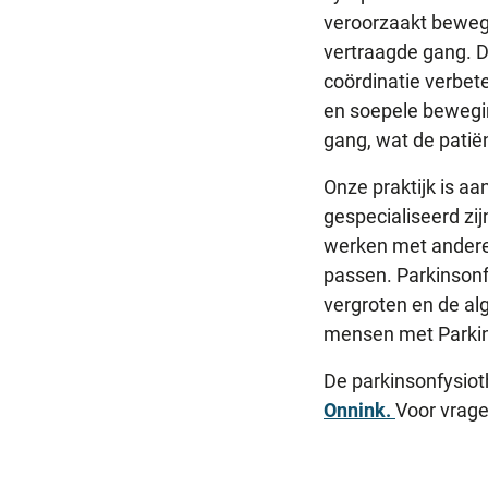
veroorzaakt bewegi
vertraagde gang. Do
coördinatie verbet
en soepele bewegin
gang, wat de patiën
Onze praktijk is aa
gespecialiseerd zij
werken met andere 
passen. Parkinsonfy
vergroten en de alg
mensen met Parkin
De parkinsonfysiot
Onnink.
Voor vragen