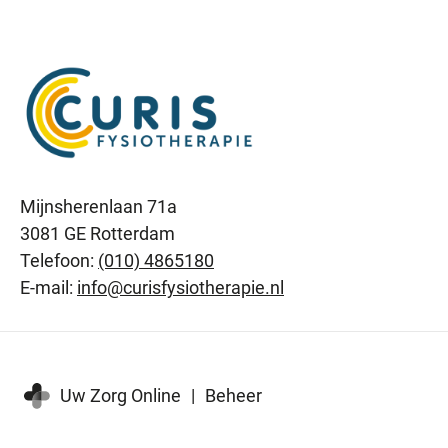
Mijnsherenlaan 71a
3081 GE Rotterdam
Telefoon:
(010) 4865180
E-mail:
info@curisfysiotherapie.nl
Uw Zorg Online
|
Beheer